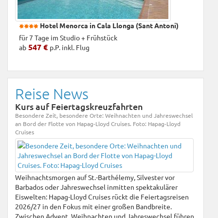
Hotel Menorca in Cala Llonga (Sant Antoni)
für 7 Tage im Studio + Frühstück
547 €
ab
p.P. inkl. Flug
Mallorca | Spanien
Reise News
Kurs auf Feiertagskreuzfahrten
Besondere Zeit, besondere Orte: Weihnachten und Jahreswechsel
an Bord der Flotte von Hapag-Lloyd Cruises. Foto: Hapag-Lloyd
Cruises
Weihnachtsmorgen auf St.-Barthélemy, Silvester vor
Barbados oder Jahreswechsel inmitten spektakulärer
Eiswelten: Hapag-Lloyd Cruises rückt die Feiertagsreisen
Hotel Mallorca in Cala Major (Palma de
2026/27 in den Fokus mit einer großen Bandbreite.
Mallorca)
Zwischen Advent, Weihnachten und Jahreswechsel führen