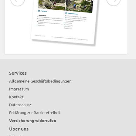
Chalkidiki | Griechenland
Services
Allgemeine Geschäftsbedingungen
Hotel Chalkidiki in Chaniotis (Pefkochori)
Impressum
für 7 Tage im Doppelzimmer + Halbpension
Kontakt
387 €
ab
p.P. inkl. Flug
Datenschutz
Erklärung zur Barrierefreiheit
Versicherung widerrufen
Über uns