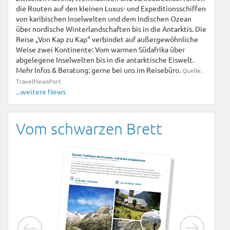
für 7 Tage im Doppelzimmer + Nur Übernachtung
die Routen auf den kleinen Luxus- und Expeditionsschiffen
444 €
ab
p.P. inkl. Flug
von karibischen Inselwelten und dem Indischen Ozean
über nordische Winterlandschaften bis in die Antarktis. Die
Reise „Von Kap zu Kap“ verbindet auf außergewöhnliche
Weise zwei Kontinente: Vom warmen Südafrika über
Toskana | Italien
abgelegene Inselwelten bis in die antarktische Eiswelt.
Mehr Infos & Beratung: gerne bei uns im Reisebüro.
Quelle:
TravelNewsPort
...weitere News
Vom schwarzen Brett
Hotel Toskana in Montecatini Terme
für 7 Tage im Doppelzimmer + Nur Übernachtung
401 €
ab
p.P. inkl. Flug